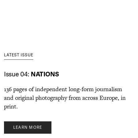
LATEST ISSUE
Issue 04: 
NATIONS
136 pages of independent long-form journalism 
and original photography from across Europe, in 
print.
LEARN MORE