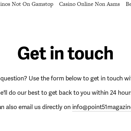
sinos Not On Gamstop
Casino Online Non Aams
B
Get in touch
 question? Use the form below to get in touch wit
'll do our best to get back to you within 24 hour
n also email us directly on 
info@point51magazin