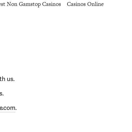
est Non Gamstop Casinos
Casinos Online
Shop
h us. 
s. 
e.com
.