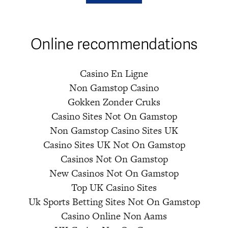
Online recommendations
Casino En Ligne
Non Gamstop Casino
Gokken Zonder Cruks
Casino Sites Not On Gamstop
Non Gamstop Casino Sites UK
Casino Sites UK Not On Gamstop
Casinos Not On Gamstop
New Casinos Not On Gamstop
Top UK Casino Sites
Uk Sports Betting Sites Not On Gamstop
Casino Online Non Aams